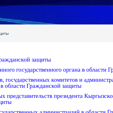
ащиты
Гражданской защиты
ного государственного органа в области 
в, государственных комитетов и администр
в области Гражданской защиты
х представительств президента Кыргызской
щиты
сударственных администраций в области Г