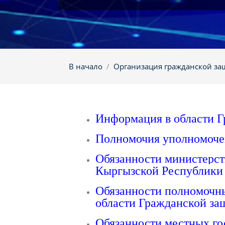
В начало
Организация гражданской з
Информация в области 
Полномочия уполномочен
Обязанности министерст
Кыргызской Республики 
Обязанности полномочны
области Гражданской за
Обязанности местных го