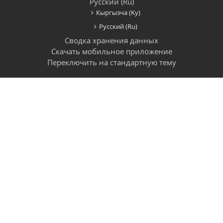
Русский ‎(ru)‎
Кыргызча ‎(ky)‎
Русский ‎(ru)‎
Сводка хранения данных
Скачать мобильное приложение
Переключить на стандартную тему