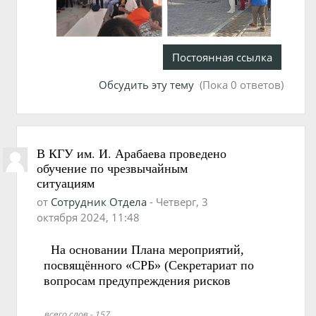
Постоянная ссылка
Обсудить эту тему
(Пока 0 ответов)
В КГУ им. И. Арабаева проведено
обучение по чрезвычайным
ситуациям
от
Сотрудник Отдела
-
Четверг, 3
октября 2024, 11:48
На основании Плана мероприятий,
посвящённого «СРБ» (Секретариат по
Воспроизвести
вопросам предупреждения рисков
бедствий) МЧС КР, Учебно-
видео
исследовательский центр при МЧС КР
всего слов - 157