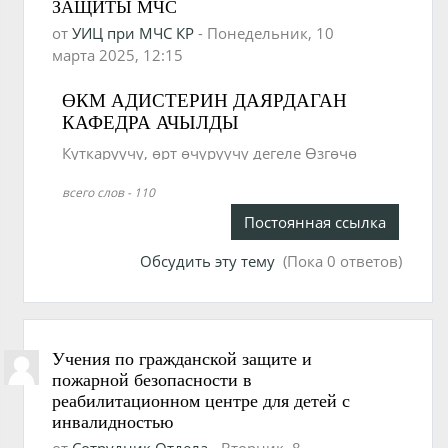
ЗАЩИТЫ МЧС
от
УИЦ при МЧС КР
-
Понедельник, 10
марта 2025, 12:15
ӨКМ АДИСТЕРИН ДАЯРДАГАН
КАФЕДРА АЧЫЛДЫ
Куткаруучу, өрт өчүрүүчү дегеле Өзгөчө
кырдаалдар министрлигинде иштөөнү
всего слов - 110
каалаган келечек ээлери үчүн кубанычтуу
кабар! КР Куралдуу Күчтөрүнүн Советтер
Постоянная ссылка
Союзунун Баатыры, генерал-лейтенант К.
Обсудить эту тему
(Пока 0 ответов)
Усенбеков атындагы аскер институтунда
жарандык коргонуу кафедрасы ачылды.
Окуу жайда кафедра 2024-жылдын сентябрь
айы ачылып, алгачкы курсанттар кабыл
алынган.
Учения по гражданской защите и
***************
пожарной безопасности в
ОТКРЫТА КАФЕДРА ГРАЖДАНСКОЙ
реабилитационном центре для детей с
ЗАЩИТЫ МЧС
инвалидностью
Хорошая новость! Для тех, кто хочет стать