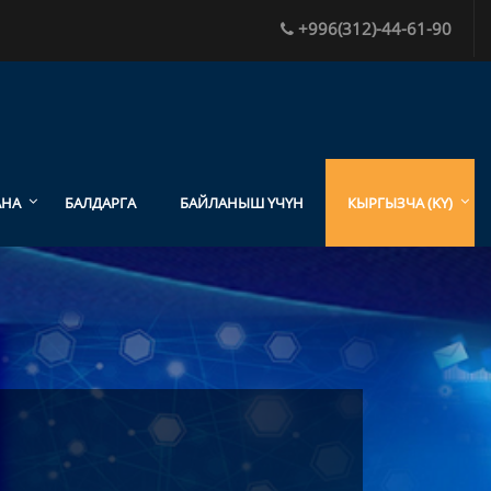
+996(312)-44-61-90
АНА
БАЛДАРГА
БАЙЛАНЫШ ҮЧҮН
КЫРГЫЗЧА ‎(KY)‎