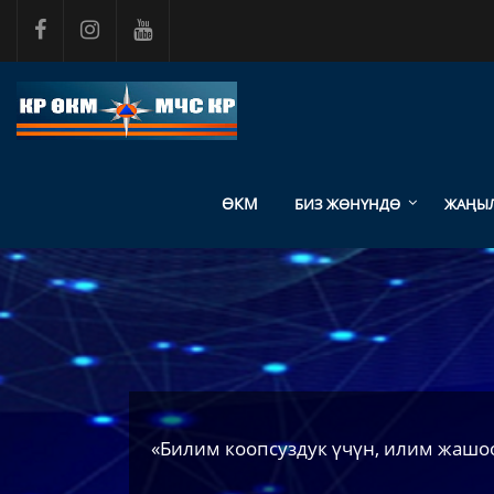
Негизги мазмунга өтүү
ӨКМ
БИЗ ЖӨНҮНДӨ
ЖАҢЫ
«Билим коопсуздук үчүн, илим жашоо