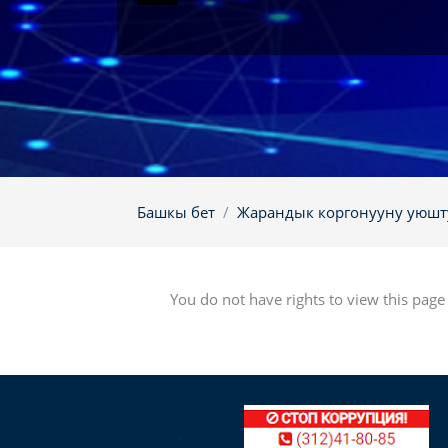
Башкы бет
Жарандык коргонууну уюшт
You do not have rights to view this page